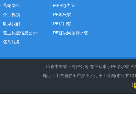
·
营销网络
·
MPP电力管
·
企业视频
·
PE燃气管
·
联系我们
·
PE矿用管
·
营业执照信息公示
·
PE虹吸同层排水管
·
售后服务
山东中鲁管业有限公司 专业从事于PE给水管 PVC
地址：山东省临沂市罗庄区付庄工业园(市区乘101路、66路
【